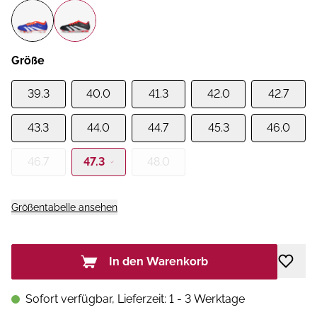
Größe
39.3
40.0
41.3
42.0
42.7
43.3
44.0
44.7
45.3
46.0
46.7
47.3
48.0
Größentabelle ansehen
In den Warenkorb
Sofort verfügbar, Lieferzeit: 1 - 3 Werktage