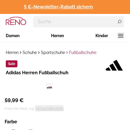
5 €-Newsletter-Rabatt sichern
Damen
Herren
Kinder
Herren
Schuhe
Sportschuhe
Fußballschuhe
Sale
Hersteller
​Adidas Herren Fußballschuh
:
59,99 €
Versandkosten
Preise inkl. MwSt. zzgl.
Farbe