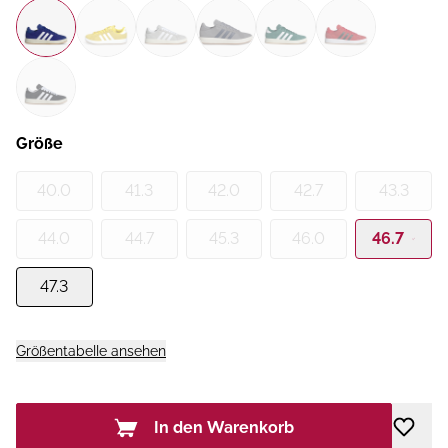
Größe
40.0
41.3
42.0
42.7
43.3
44.0
44.7
45.3
46.0
46.7
47.3
Größentabelle ansehen
In den Warenkorb