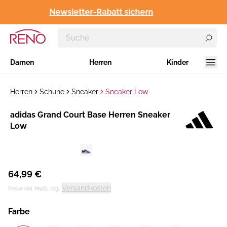
Newsletter-Rabatt sichern
Damen
Herren
Kinder
Herren
Schuhe
Sneaker
Sneaker Low
Hersteller
adidas Grand Court Base Herren Sneaker
:
Low
64,99 €
Versandkosten
Preise inkl. MwSt. zzgl.
Farbe