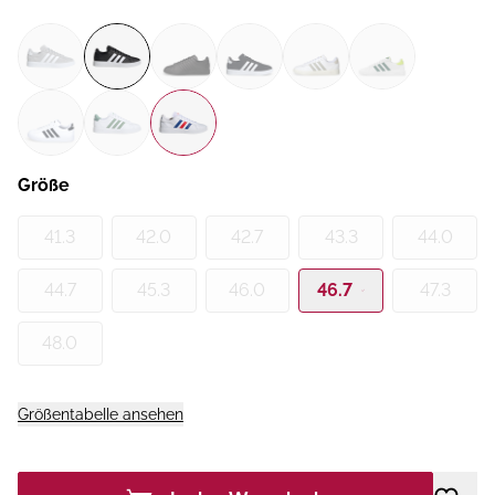
Größe
41.3
42.0
42.7
43.3
44.0
44.7
45.3
46.0
46.7
47.3
48.0
Größentabelle ansehen