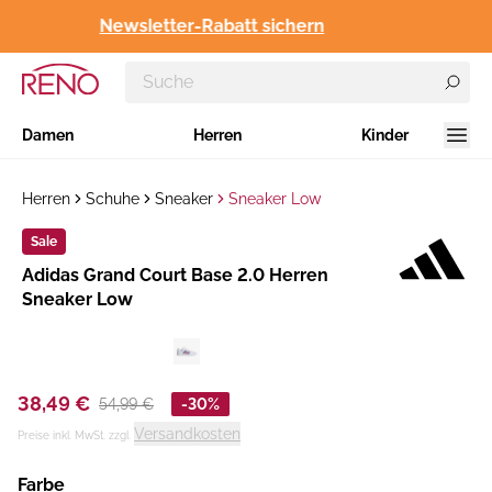
Newsletter-Rabatt sichern
Damen
Herren
Kinder
Herren
Schuhe
Sneaker
Sneaker Low
Sale
Hersteller
​Adidas Grand Court Base 2.0 Herren
:
Sneaker Low
38,49 €
54,99 €
-30%
Versandkosten
Preise inkl. MwSt. zzgl.
Farbe