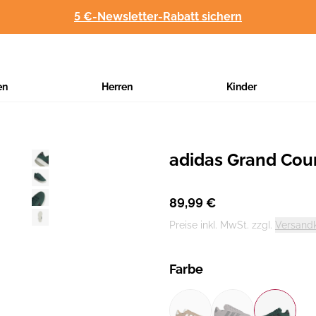
5 €-Newsletter-Rabatt sichern
en
Herren
Kinder
adidas Grand Cou
Hersteller
:
89,99 €
Preise inkl. MwSt. zzgl.
Versand
Farbe