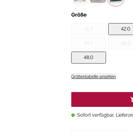
Größe
41.3
42.0
44.7
45.3
48.0
Größentabelle ansehen
Sofort verfügbar, Lieferze