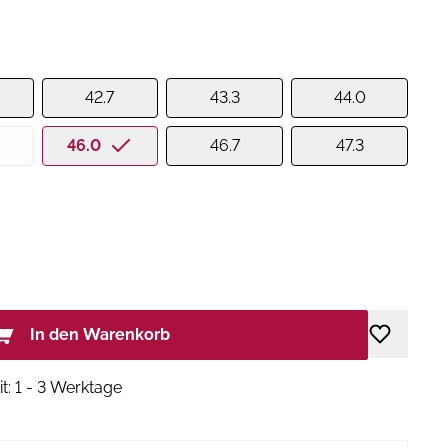
42.7
43.3
44.0
46.0
46.7
47.3
In den Warenkorb
it: 1 - 3 Werktage