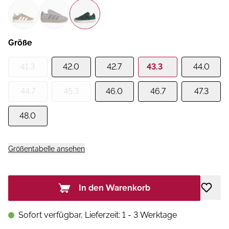
Größe
41.3
42.0
42.7
43.3
44.0
44.7
45.3
46.0
46.7
47.3
48.0
Größentabelle ansehen
In den Warenkorb
Sofort verfügbar, Lieferzeit: 1 - 3 Werktage