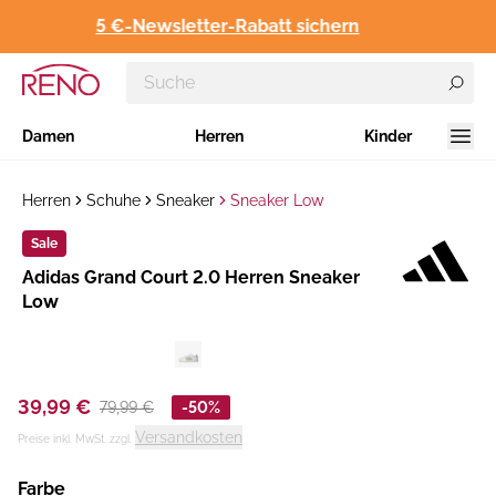
5 €-Newsletter-Rabatt sichern
Damen
Herren
Kinder
Herren
Schuhe
Sneaker
Sneaker Low
Sale
Hersteller
​Adidas Grand Court 2.0 Herren Sneaker
:
Low
39,99 €
79,99 €
-50%
Versandkosten
Preise inkl. MwSt. zzgl.
Farbe