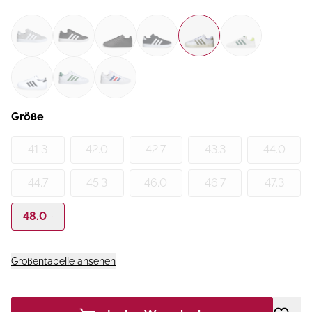
Größe
41.3
42.0
42.7
43.3
44.0
44.7
45.3
46.0
46.7
47.3
48.0
Größentabelle ansehen