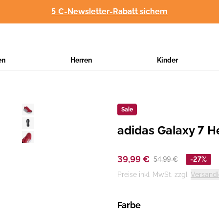
5 €-Newsletter-Rabatt sichern
en
Herren
Kinder
Sale
adidas Galaxy 7 
Hersteller
:
39,99 €
54,99 €
-27%
Preise inkl. MwSt. zzgl.
Versand
Farbe