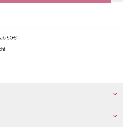
g ab 50€
cht