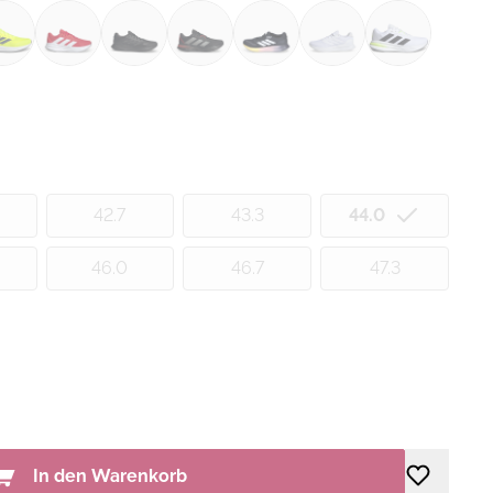
42.7
43.3
44.0
46.0
46.7
47.3
In den Warenkorb