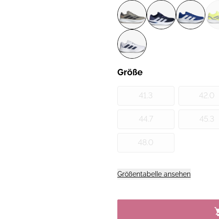
Größe
41.3
42.0
44.7
45.3
48.0
Größentabelle ansehen