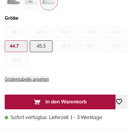
Größe
41.3
42.0
42.7
43.3
44.0
44.7
45.3
46.0
46.7
47.3
48.0
Größentabelle ansehen
In den Warenkorb
Sofort verfügbar, Lieferzeit: 1 - 3 Werktage