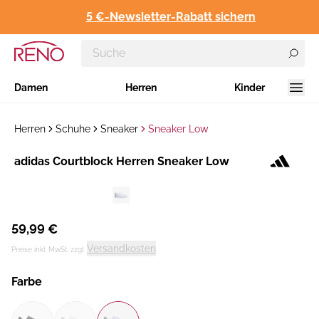
5 €-Newsletter-Rabatt sichern
Damen
Herren
Kinder
Herren
Schuhe
Sneaker
Sneaker Low
Hersteller
adidas Courtblock Herren Sneaker Low
:
59,99 €
Versandkosten
Preise inkl. MwSt. zzgl.
Farbe