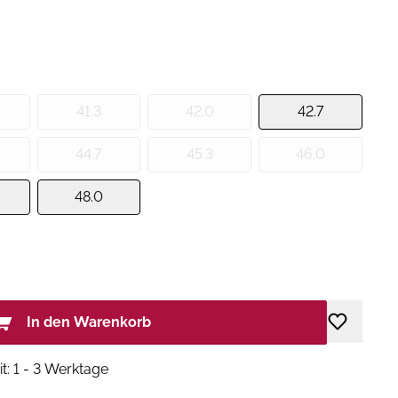
41.3
42.0
42.7
44.7
45.3
46.0
48.0
In den Warenkorb
it: 1 - 3 Werktage