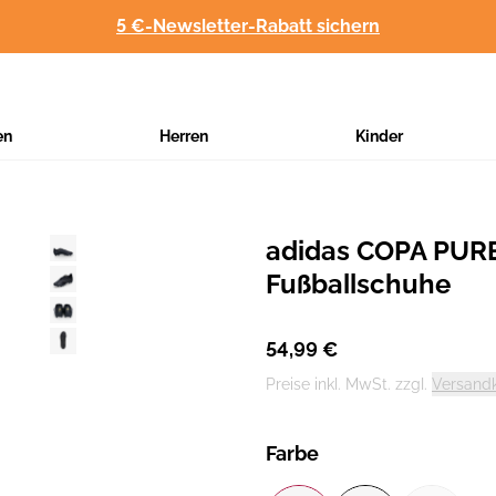
5 €-Newsletter-Rabatt sichern
en
Herren
Kinder
adidas COPA PURE
Hersteller
:
Fußballschuhe
54,99 €
Preise inkl. MwSt. zzgl.
Versand
Farbe