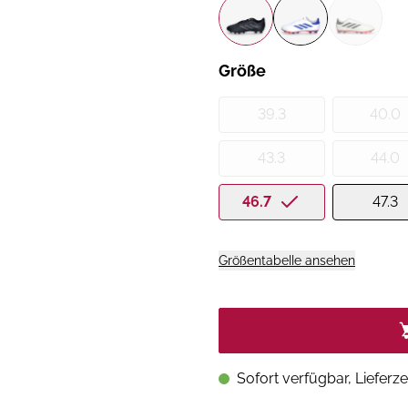
Größe
39.3
40.0
43.3
44.0
46.7
47.3
Größentabelle ansehen
Sofort verfügbar, Lieferze