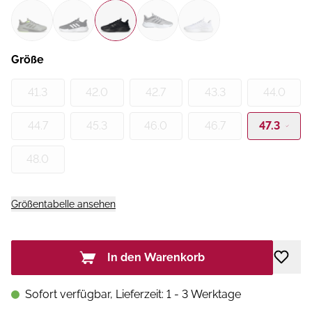
Größe
41.3
42.0
42.7
43.3
44.0
44.7
45.3
46.0
46.7
47.3
48.0
Größentabelle ansehen
In den Warenkorb
Sofort verfügbar, Lieferzeit: 1 - 3 Werktage