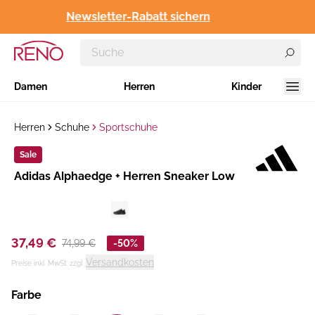
Newsletter-Rabatt sichern
Damen
Herren
Kinder
Herren
Schuhe
Sportschuhe
Sale
Hersteller
​Adidas Alphaedge + Herren Sneaker Low
:
37,49 €
74,99 €
-50%
Versandkosten
Preise inkl. MwSt. zzgl.
Farbe