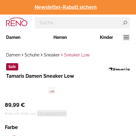
Newsletter-Rabatt sichern
Damen
Herren
Kinder
Damen
Schuhe
Sneaker
Sneaker Low
Sale
Hersteller
​Tamaris Damen Sneaker Low
:
89,99 €
Versandkosten
Preise inkl. MwSt. zzgl.
Farbe