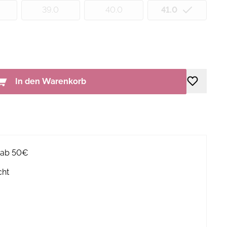
39.0
40.0
41.0
In den Warenkorb
g ab 50€
cht