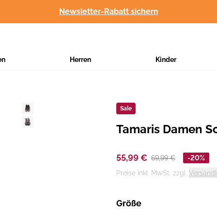
Newsletter-Rabatt sichern
en
Herren
Kinder
Sale
Tamaris Damen Sc
Hersteller
:
55,99 €
69,99 €
-20%
Preise inkl. MwSt. zzgl.
Versand
Größe