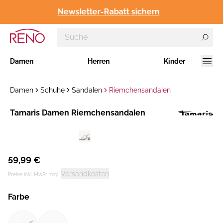
Newsletter-Rabatt sichern
Damen
Herren
Kinder
Damen
Schuhe
Sandalen
Riemchensandalen
Hersteller
Tamaris Damen Riemchensandalen
:
59,99 €
Versandkosten
Preise inkl. MwSt. zzgl.
Farbe