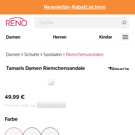
Newsletter-Rabatt sichern
Damen
Herren
Kinder
Damen
Schuhe
Sandalen
Riemchensandalen
Hersteller
​Tamaris Damen Riemchensandale
:
49,99 €
Versandkosten
Preise inkl. MwSt. zzgl.
Farbe