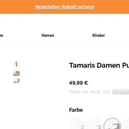
Newsletter-Rabatt sichern
en
Herren
Kinder
Tamaris Damen P
Hersteller
:
49,99 €
Preise inkl. MwSt. zzgl.
Versand
Farbe