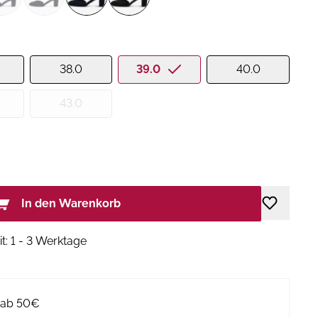
38.0
39.0
40.0
43.0
In den Warenkorb
it: 1 - 3 Werktage
g ab 50€