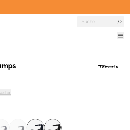
umps
kosten