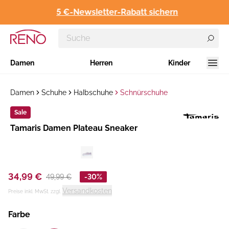
5 €-Newsletter-Rabatt sichern
Damen
Herren
Kinder
Damen
Schuhe
Halbschuhe
Schnürschuhe
Sale
Hersteller
​Tamaris Damen Plateau Sneaker
:
34,99 €
49,99 €
-30%
Versandkosten
Preise inkl. MwSt. zzgl.
Farbe