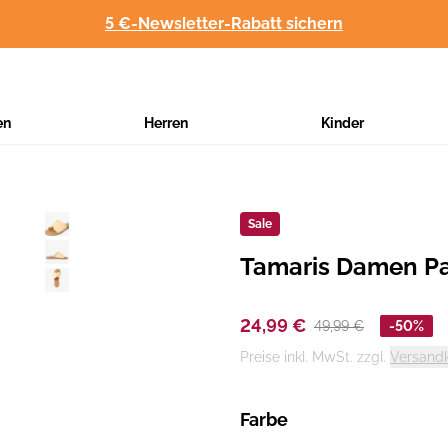
5 €-Newsletter-Rabatt sichern
en
Herren
Kinder
Sale
Tamaris Damen Pa
Hersteller
:
24,99 €
49,99 €
-50%
Preise inkl. MwSt. zzgl.
Versand
Farbe