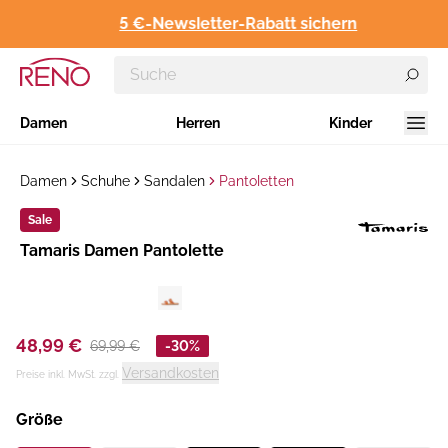
5 €-Newsletter-Rabatt sichern
Damen
Herren
Kinder
Damen
Schuhe
Sandalen
Pantoletten
Sale
Hersteller
​Tamaris Damen Pantolette
:
48,99 €
69,99 €
-30%
Versandkosten
Preise inkl. MwSt. zzgl.
Größe