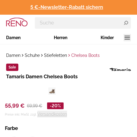
5 €-Newsletter-Rabatt sichern
Damen
Herren
Kinder
Damen
Schuhe
Stiefeletten
Chelsea Boots
Sale
Hersteller
Tamaris Damen Chelsea Boots
:
55,99 €
69,99 €
-20%
Versandkosten
Preise inkl. MwSt. zzgl.
Farbe