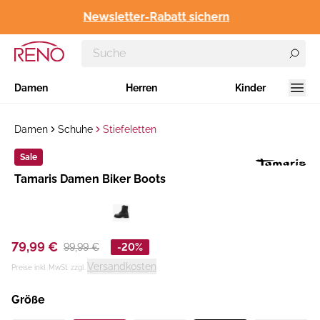
Newsletter-Rabatt sichern
Damen
Herren
Kinder
Damen
Schuhe
Stiefeletten
Sale
Hersteller
Tamaris Damen Biker Boots
:
79,99 €
99,99 €
-20%
Versandkosten
Preise inkl. MwSt. zzgl.
Größe