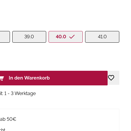
39.0
40.0
41.0
In den Warenkorb
it: 1 - 3 Werktage
g ab 50€
cht