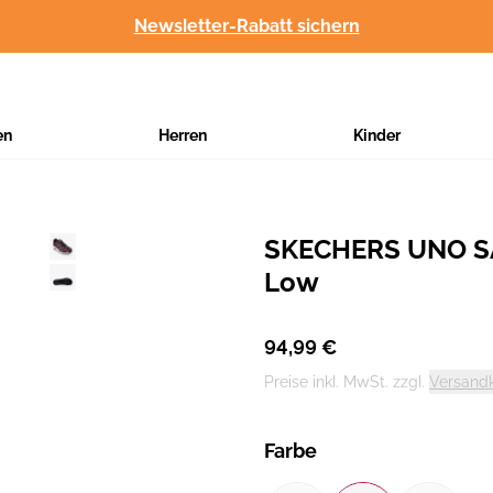
Newsletter-Rabatt sichern
en
Herren
Kinder
SKECHERS UNO SA
Hersteller
:
Low
94,99 €
Preise inkl. MwSt. zzgl.
Versand
Farbe