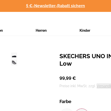
5 €-Newsletter-Rabatt sichern
en
Herren
Kinder
SKECHERS UNO IN
Hersteller
:
Low
99,99 €
Preise inkl. MwSt. zzgl.
Versand
Farbe