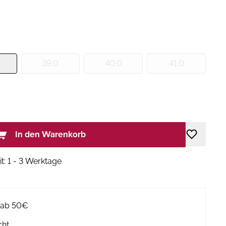
39.0
40.0
41.0
In den Warenkorb
it: 1 - 3 Werktage
g ab 50€
cht