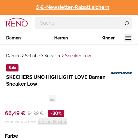
5 €-Newsletter-Rabatt sichern
Damen
Herren
Kinder
Damen
Schuhe
Sneaker
Sneaker Low
Sale
Hersteller
SKECHERS UNO HIGHLIGHT LOVE Damen
:
Sneaker Low
66,49 €
94,99 €
-30%
Versandkosten
Preise inkl. MwSt. zzgl.
Farbe