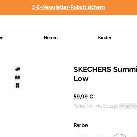
5 €-Newsletter-Rabatt sichern
en
Herren
Kinder
SKECHERS Summit
Hersteller
:
Low
59,99 €
Preise inkl. MwSt. zzgl.
Versand
Farbe