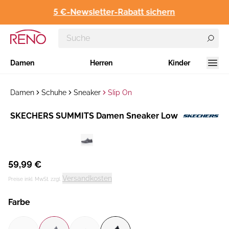
5 €-Newsletter-Rabatt sichern
Damen
Herren
Kinder
Damen
Schuhe
Sneaker
Slip On
Hersteller
SKECHERS SUMMITS Damen Sneaker Low
:
59,99 €
Versandkosten
Preise inkl. MwSt. zzgl.
Farbe