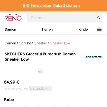
5 €-Newsletter-Rabatt sichern
Damen
Herren
Kinder
Damen
Schuhe
Sneaker
Sneaker Low
Hersteller
SKECHERS Graceful Purecrush Damen
:
Sneaker Low
64,99 €
Versandkosten
Preise inkl. MwSt. zzgl.
Farbe