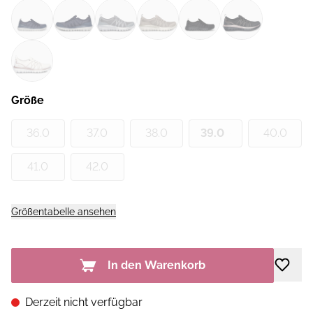
Größe
36.0
37.0
38.0
39.0
40.0
41.0
42.0
Größentabelle ansehen
In den Warenkorb
Derzeit nicht verfügbar