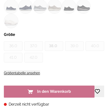
Größe
36.0
37.0
38.0
39.0
40.0
41.0
42.0
Größentabelle ansehen
In den Warenkorb
Derzeit nicht verfügbar