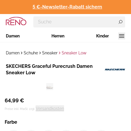
5 €-Newsletter-Rabatt sichern
Damen
Herren
Kinder
Damen
Schuhe
Sneaker
Sneaker Low
Hersteller
SKECHERS Graceful Purecrush Damen
:
Sneaker Low
64,99 €
Versandkosten
Preise inkl. MwSt. zzgl.
Farbe