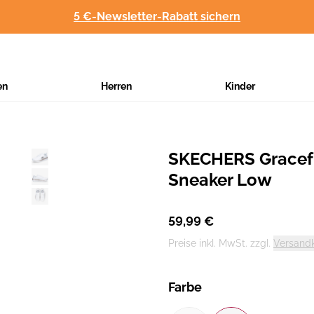
5 €-Newsletter-Rabatt sichern
en
Herren
Kinder
SKECHERS Gracef
Hersteller
:
Sneaker Low
59,99 €
Preise inkl. MwSt. zzgl.
Versand
Farbe