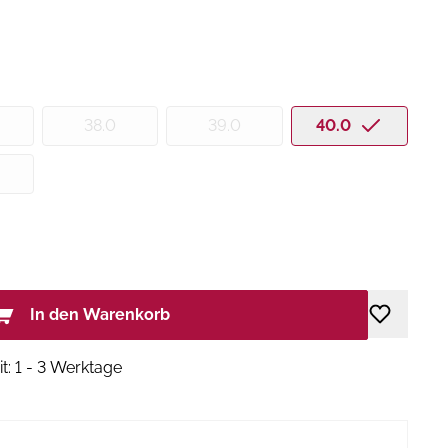
38.0
39.0
40.0
In den Warenkorb
it: 1 - 3 Werktage