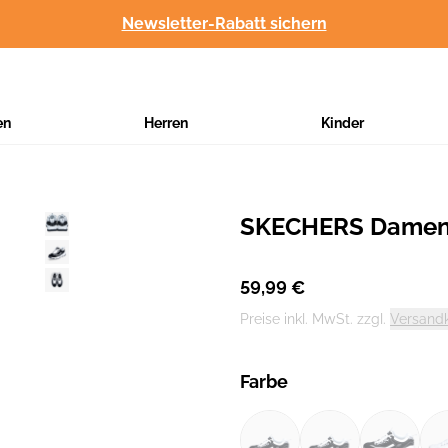
Newsletter-Rabatt sichern
en
Herren
Kinder
SKECHERS Damen
Hersteller
:
59,99 €
Preise inkl. MwSt. zzgl.
Versand
Farbe