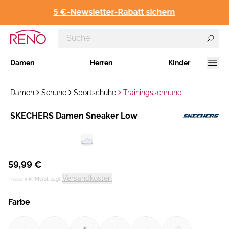
5 €-Newsletter-Rabatt sichern
Damen
Herren
Kinder
Damen
Schuhe
Sportschuhe
Trainingsschhuhe
Hersteller
SKECHERS Damen Sneaker Low
:
59,99 €
Versandkosten
Preise inkl. MwSt. zzgl.
Farbe