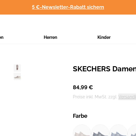
5 €-Newsletter-Rabatt sichern
en
Herren
Kinder
SKECHERS Damen 
Hersteller
:
84,99 €
Preise inkl. MwSt. zzgl.
Versand
Farbe