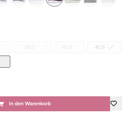
39.0
40.0
41.0
In den Warenkorb