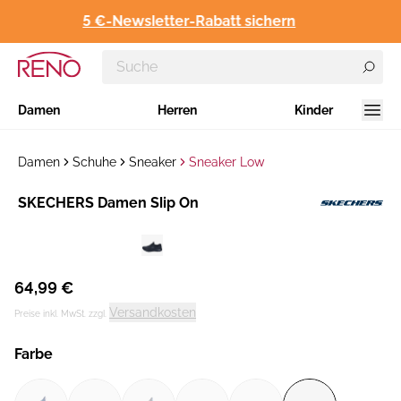
5 €-Newsletter-Rabatt sichern
Damen
Herren
Kinder
Damen
Schuhe
Sneaker
Sneaker Low
Hersteller
SKECHERS Damen Slip On
:
64,99 €
Versandkosten
Preise inkl. MwSt. zzgl.
Farbe