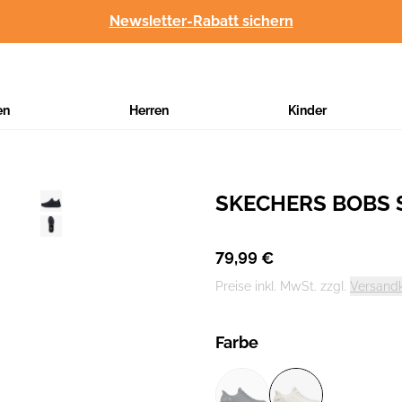
Newsletter-Rabatt sichern
en
Herren
Kinder
SKECHERS BOBS S
Hersteller
:
79,99 €
Preise inkl. MwSt. zzgl.
Versand
Farbe