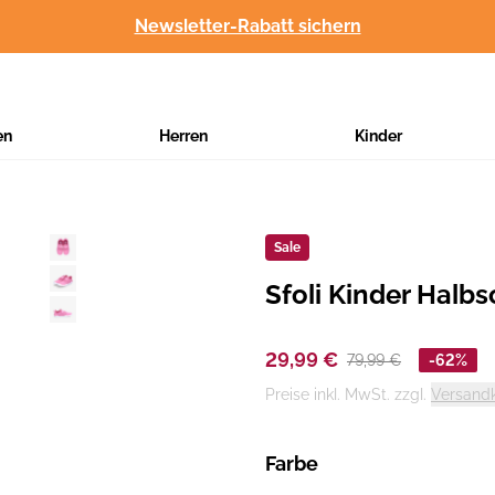
Newsletter-Rabatt sichern
en
Herren
Kinder
Sale
Sfoli Kinder Halb
Hersteller
:
29,99 €
79,99 €
-62%
Preise inkl. MwSt. zzgl.
Versand
Farbe