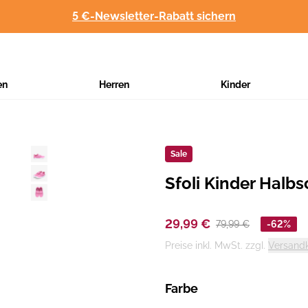
5 €-Newsletter-Rabatt sichern
en
Herren
Kinder
Sale
Sfoli Kinder Halb
Hersteller
:
29,99 €
79,99 €
-62%
Preise inkl. MwSt. zzgl.
Versand
Farbe