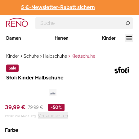
5 €-Newsletter-Rabatt sichern
Damen
Herren
Kinder
Kinder
Schuhe
Halbschuhe
Klettschuhe
Sale
Hersteller
Sfoli Kinder Halbschuhe
:
39,99 €
79,99 €
-50%
Versandkosten
Preise inkl. MwSt. zzgl.
Farbe