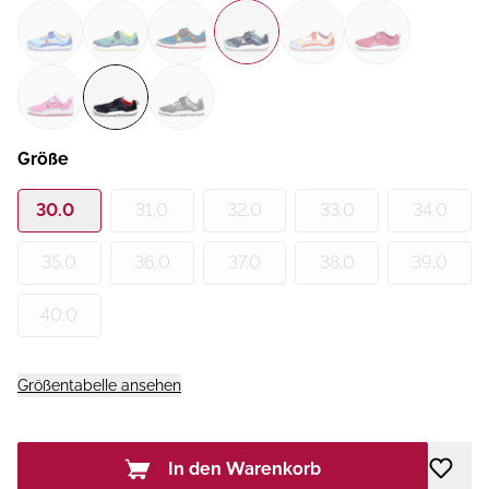
Größe
30.0
31.0
32.0
33.0
34.0
35.0
36.0
37.0
38.0
39.0
40.0
Größentabelle ansehen
In den Warenkorb