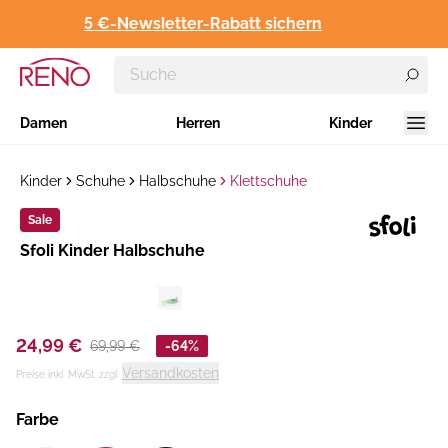
5 €-Newsletter-Rabatt sichern
Damen
Herren
Kinder
Kinder
Schuhe
Halbschuhe
Klettschuhe
Sale
Hersteller
Sfoli Kinder Halbschuhe
:
24,99 €
69,99 €
-64%
Versandkosten
Preise inkl. MwSt. zzgl.
Farbe