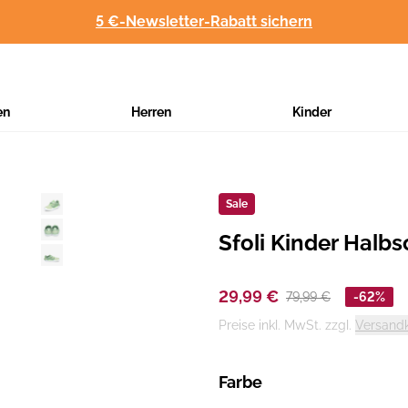
5 €-Newsletter-Rabatt sichern
en
Herren
Kinder
Sale
Sfoli Kinder Halb
Hersteller
:
29,99 €
79,99 €
-62%
Preise inkl. MwSt. zzgl.
Versand
Farbe