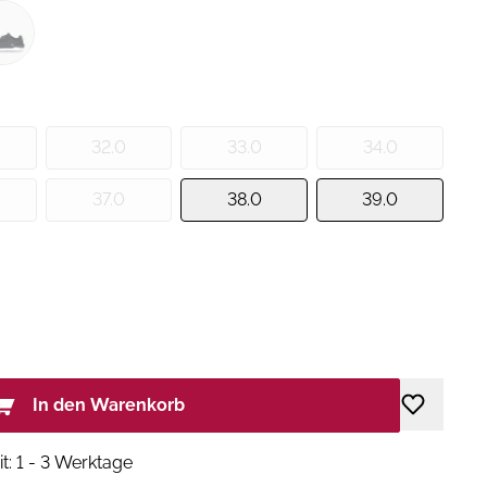
32.0
33.0
34.0
37.0
38.0
39.0
In den Warenkorb
it: 1 - 3 Werktage