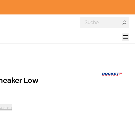
neaker Low
kosten