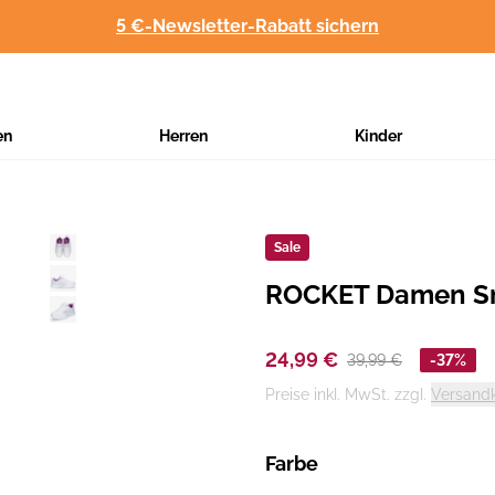
5 €-Newsletter-Rabatt sichern
en
Herren
Kinder
Sale
ROCKET Damen S
Hersteller
:
24,99 €
39,99 €
-37%
Preise inkl. MwSt. zzgl.
Versand
Farbe