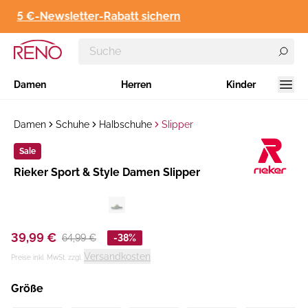
5 €-Newsletter-Rabatt sichern
Damen
Herren
Kinder
Damen
Schuhe
Halbschuhe
Slipper
Sale
Hersteller
Rieker Sport & Style Damen Slipper
:
39,99 €
64,99 €
-38%
Versandkosten
Preise inkl. MwSt. zzgl.
Größe