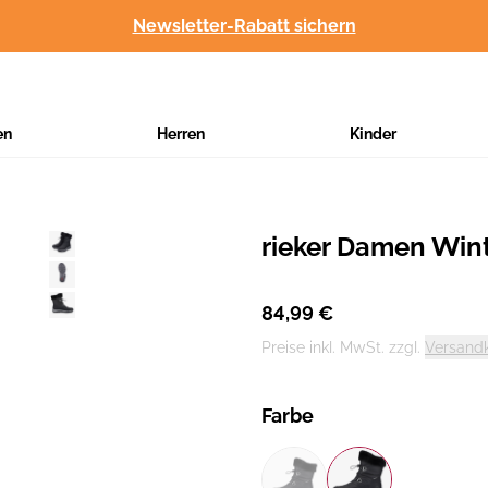
Newsletter-Rabatt sichern
en
Herren
Kinder
rieker Damen Wint
Hersteller
:
84,99 €
Preise inkl. MwSt. zzgl.
Versand
Farbe