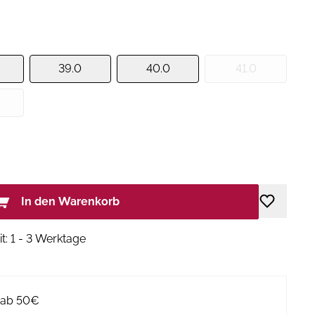
39.0
40.0
41.0
In den Warenkorb
it: 1 - 3 Werktage
g ab 50€