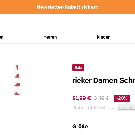
Newsletter-Rabatt sichern
en
Herren
Kinder
Sale
rieker Damen Schn
Hersteller
:
51,99 €
64,99 €
-20%
Preise inkl. MwSt. zzgl.
Versand
Größe