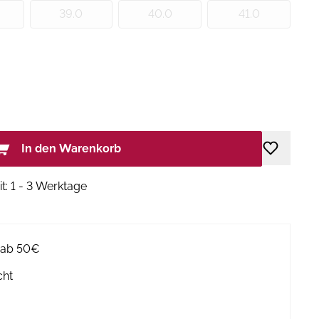
39.0
40.0
41.0
In den Warenkorb
it: 1 - 3 Werktage
g ab 50€
cht