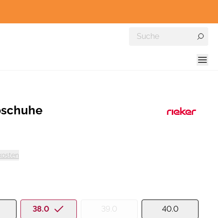
bschuhe
kosten
38.0
39.0
40.0