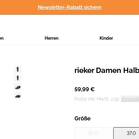
Newsletter-Rabatt sichern
en
Herren
Kinder
rieker Damen Hal
Hersteller
:
59,99 €
Preise inkl. MwSt. zzgl.
Versand
Größe
36.0
37.0