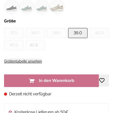
Größe
37.5
38.0
38.5
39.0
40.0
40.5
41.0
Größentabelle ansehen
In den Warenkorb
Derzeit nicht verfügbar
Kostenlose Lieferung ab 50€