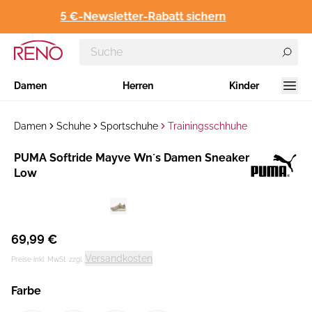
5 €-Newsletter-Rabatt sichern
Damen
Herren
Kinder
Damen
Schuhe
Sportschuhe
Trainingsschhuhe
Hersteller
PUMA Softride Mayve Wn´s Damen Sneaker
:
Low
69,99 €
Versandkosten
Preise inkl. MwSt. zzgl.
Farbe