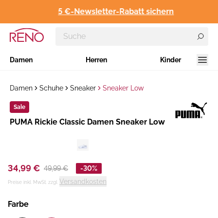
5 €-Newsletter-Rabatt sichern
Damen
Herren
Kinder
Damen
Schuhe
Sneaker
Sneaker Low
Sale
Hersteller
​PUMA Rickie Classic Damen Sneaker Low
:
34,99 €
49,99 €
-30%
Versandkosten
Preise inkl. MwSt. zzgl.
Farbe