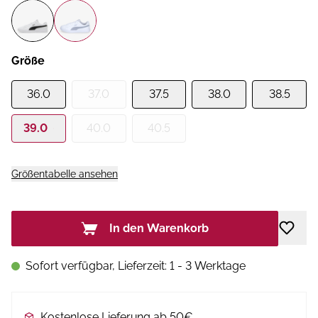
Größe
36.0
37.0
37.5
38.0
38.5
39.0
40.0
40.5
Größentabelle ansehen
In den Warenkorb
Sofort verfügbar, Lieferzeit: 1 - 3 Werktage
Kostenlose Lieferung ab 50€