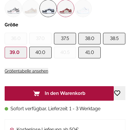
Größe
36.0
37.0
37.5
38.0
38.5
39.0
40.0
40.5
41.0
Größentabelle ansehen
In den Warenkorb
Sofort verfügbar, Lieferzeit: 1 - 3 Werktage
Kostenlose Lieferung ab 50€