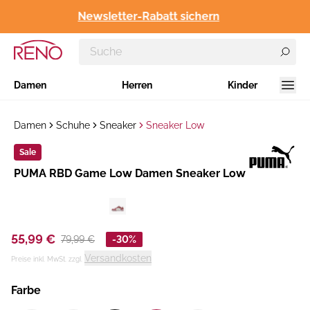
Newsletter-Rabatt sichern
Damen
Herren
Kinder
Damen
Schuhe
Sneaker
Sneaker Low
Sale
Hersteller
​PUMA RBD Game Low Damen Sneaker Low
:
55,99 €
79,99 €
-30%
Versandkosten
Preise inkl. MwSt. zzgl.
Farbe