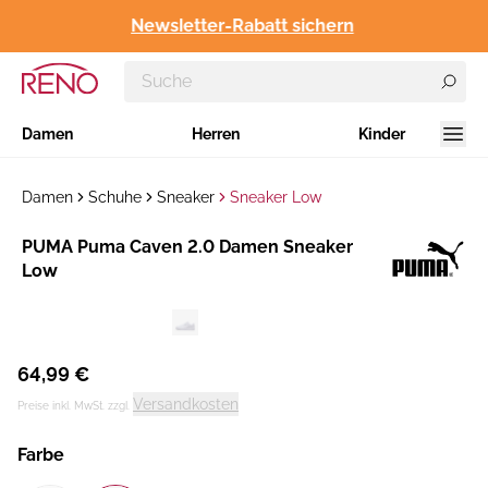
Newsletter-Rabatt sichern
Damen
Herren
Kinder
Damen
Schuhe
Sneaker
Sneaker Low
Hersteller
​PUMA Puma Caven 2.0 Damen Sneaker
:
Low
64,99 €
Versandkosten
Preise inkl. MwSt. zzgl.
Farbe