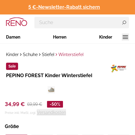
5 €-Newsletter-Rabatt sichern
Damen
Herren
Kinder
Kinder
Schuhe
Stiefel
Winterstiefel
Sale
Hersteller
PEPINO FOREST Kinder Winterstiefel
:
34,99 €
69,99 €
-50%
Versandkosten
Preise inkl. MwSt. zzgl.
Größe