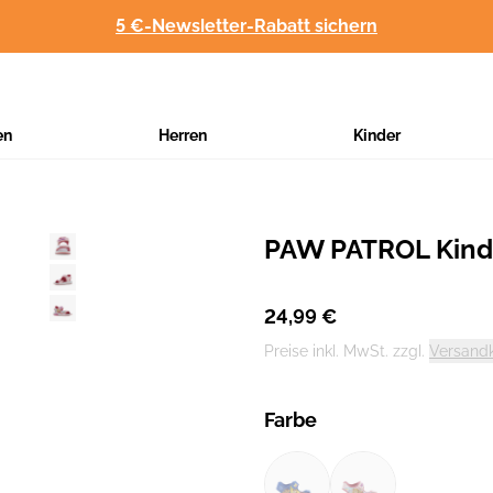
5 €-Newsletter-Rabatt sichern
en
Herren
Kinder
PAW PATROL Kind
Hersteller
:
24,99 €
Preise inkl. MwSt. zzgl.
Versand
Farbe