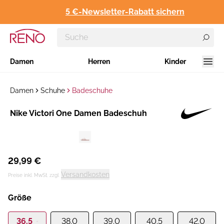
5 €-Newsletter-Rabatt sichern
Damen
Herren
Kinder
Damen
Schuhe
Badeschuhe
Hersteller
​Nike Victori One Damen Badeschuh
:
29,99 €
Versandkosten
Preise inkl. MwSt. zzgl.
Größe
36.5
38.0
39.0
40.5
42.0